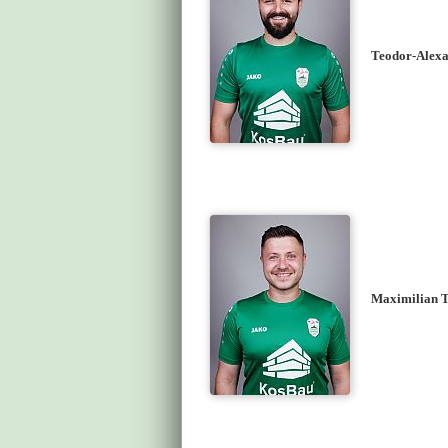
Teodor-Alexa
Maximilian T