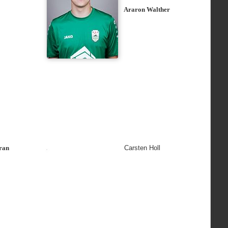
Araron Walther
ran
Carsten Holl