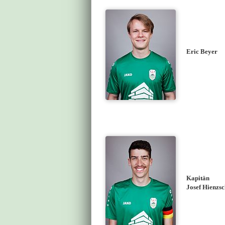
Eric Beyer
Kapitän
Josef Hienzs